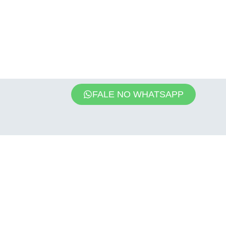
FALE NO WHATSAPP
AGÊNCIA DE
(11)
contato@saatis.com.br
PUBLICIDADE E
2885
MARKETING
6078
DIGITAL EM SÃO
PAULO
@saatisdigit